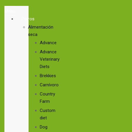
Menu
Perros
Alimentación
seca
Advance
Advance
Veterinary
Diets
Brekkies
Carnívoro
Country
Farm
Custom
diet
Dog