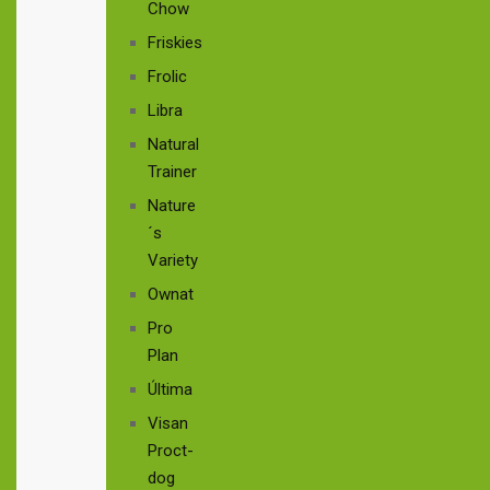
Chow
Friskies
Frolic
Libra
Natural
Trainer
Nature
´s
Variety
Ownat
Pro
Plan
Última
Visan
Proct-
dog