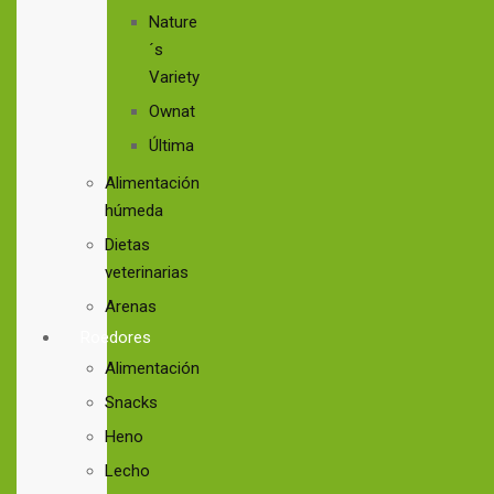
Nature
´s
Variety
Ownat
Última
Alimentación
húmeda
Dietas
veterinarias
Arenas
Roedores
Alimentación
Snacks
Heno
Lecho