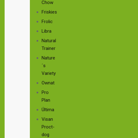
Chow
Friskies
Frolic
Libra
Natural
Trainer
Nature
´s
Variety
Ownat
Pro
Plan
Última
Visan
Proct-
dog