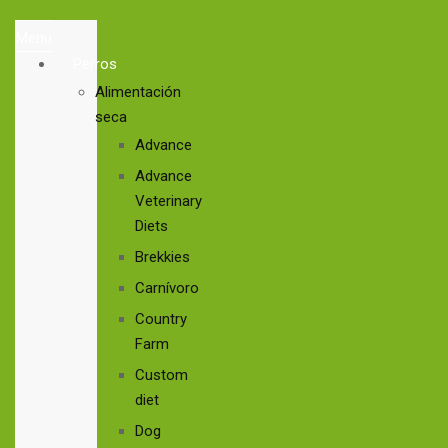
Menu
Perros
Alimentación
seca
Advance
Advance
Veterinary
Diets
Brekkies
Carnívoro
Country
Farm
Custom
diet
Dog