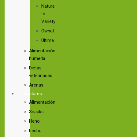
Nature
´s
Variety
Ownat
Última
Alimentación
húmeda
Dietas
veterinarias
Arenas
Roedores
Alimentación
Snacks
Heno
Lecho