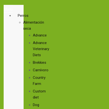
Menu
Perros
Alimentación
seca
Advance
Advance
Veterinary
Diets
Brekkies
Carnívoro
Country
Farm
Custom
diet
Dog