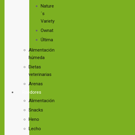
Nature
´s
Variety
Ownat
Última
Alimentación
húmeda
Dietas
veterinarias
Arenas
Roedores
Alimentación
Snacks
Heno
Lecho