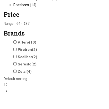
Roedores
(14)
Price
Range :
€
4
- €
37
Brands
Artero(10)
Piretron(2)
Scalibor(2)
Seresto(2)
Zotal(4)
Default sorting
12