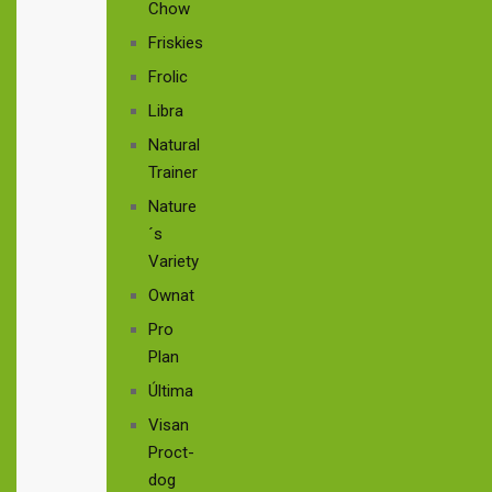
Chow
Friskies
Frolic
Libra
Natural
Trainer
Nature
´s
Variety
Ownat
Pro
Plan
Última
Visan
Proct-
dog