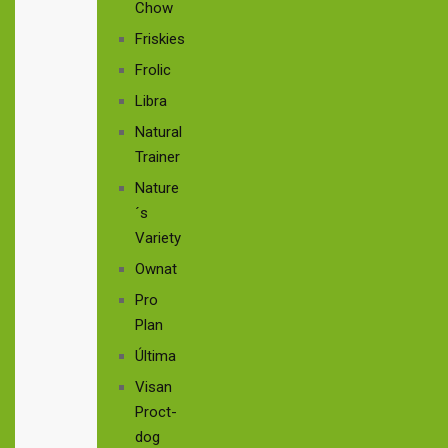
Chow
Friskies
Frolic
Libra
Natural
Trainer
Nature
´s
Variety
Ownat
Pro
Plan
Última
Visan
Proct-
dog