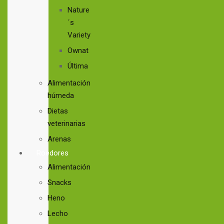
Nature
´s
Variety
Ownat
Última
Alimentación
húmeda
Dietas
veterinarias
Arenas
Roedores
Alimentación
Snacks
Heno
Lecho