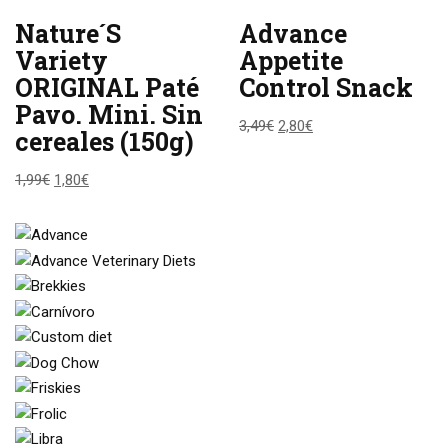
Nature´S
Advance
Variety
Appetite
ORIGINAL Paté
Control Snack
Pavo. Mini. Sin
3,49
€
2,80
€
cereales (150g)
1,99
€
1,80
€