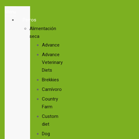
Menu
Perros
Alimentación
seca
Advance
Advance
Veterinary
Diets
Brekkies
Carnívoro
Country
Farm
Custom
diet
Dog