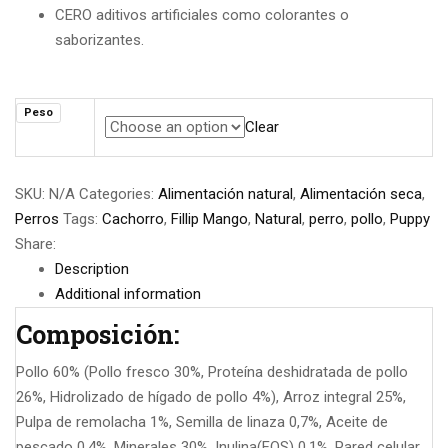
CERO aditivos artificiales como colorantes o
saborizantes.
Peso
Clear
SKU:
N/A
Categories:
Alimentación natural
,
Alimentación seca
,
Perros
Tags:
Cachorro
,
Fillip Mango
,
Natural
,
perro
,
pollo
,
Puppy
Share:
Description
Additional information
Composición:
Pollo 60% (Pollo fresco 30%, Proteína deshidratada de pollo
26%, Hidrolizado de hígado de pollo 4%), Arroz integral 25%,
Pulpa de remolacha 1%, Semilla de linaza 0,7%, Aceite de
pescado 0,4%, Minerales 30%, Inulina(FOS) 0,1%, Pared celular