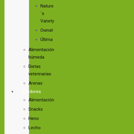
Nature
´s
Variety
Ownat
Última
Alimentación
húmeda
Dietas
veterinarias
Arenas
Roedores
Alimentación
Snacks
Heno
Lecho