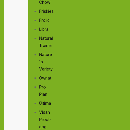
Chow
Friskies
Frolic
Libra
Natural
Trainer
Nature
´s
Variety
Ownat
Pro
Plan
Última
Visan
Proct-
dog