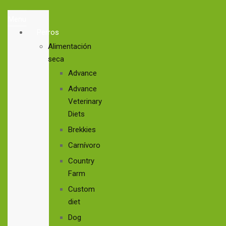
Menu
Perros
Alimentación
seca
Advance
Advance
Veterinary
Diets
Brekkies
Carnívoro
Country
Farm
Custom
diet
Dog