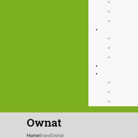
Ownat
Home
Brand
Ownat