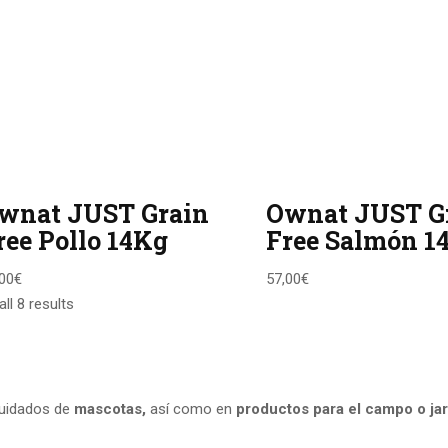
wnat JUST Grain
Ownat JUST G
ree Pollo 14Kg
Free Salmón 1
00
€
57,00
€
ll 8 results
cuidados de
mascotas,
así como en
productos para el campo
o ja