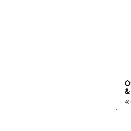
O
&
48,