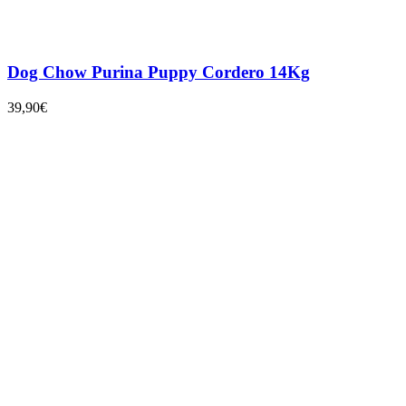
Dog Chow Purina Puppy Cordero 14Kg
39,90
€