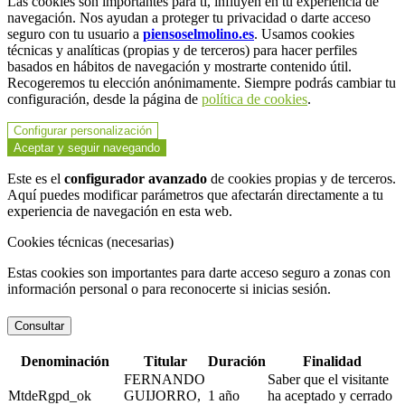
Las cookies son importantes para ti, influyen en tu experiencia de
navegación. Nos ayudan a proteger tu privacidad o darte acceso
seguro con tu usuario a
piensoselmolino.es
. Usamos cookies
técnicas y analíticas (propias y de terceros) para hacer perfiles
basados en hábitos de navegación y mostrarte contenido útil.
Recogeremos tu elección anónimamente. Siempre podrás cambiar tu
configuración, desde la página de
política de cookies
.
Configurar personalización
Aceptar y seguir navegando
Este es el
configurador avanzado
de cookies propias y de terceros.
Aquí puedes modificar parámetros que afectarán directamente a tu
experiencia de navegación en esta web.
Cookies técnicas (necesarias)
Estas cookies son importantes para darte acceso seguro a zonas con
información personal o para reconocerte si inicias sesión.
Consultar
Denominación
Titular
Duración
Finalidad
FERNANDO
Saber que el visitante
MtdeRgpd_ok
GUIJORRO,
1 año
ha aceptado y cerrado