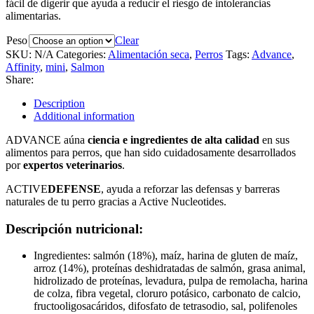
fácil de digerir que ayuda a reducir el riesgo de intolerancias
alimentarias.
Peso
Clear
SKU:
N/A
Categories:
Alimentación seca
,
Perros
Tags:
Advance
,
Affinity
,
mini
,
Salmon
Share:
Description
Additional information
ADVANCE aúna
ciencia e ingredientes de alta calidad
en sus
alimentos para perros, que han sido cuidadosamente desarrollados
por
expertos veterinarios
.
ACTIVE
DEFENSE
, ayuda a reforzar las defensas y barreras
naturales de tu perro gracias a Active Nucleotides.
Descripción nutricional:
Ingredientes: salmón (18%), maíz, harina de gluten de maíz,
arroz (14%), proteínas deshidratadas de salmón, grasa animal,
hidrolizado de proteínas, levadura, pulpa de remolacha, harina
de colza, fibra vegetal, cloruro potásico, carbonato de calcio,
fructooligosacáridos, difosfato de tetrasodio, sal, polifenoles