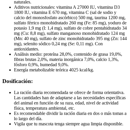
naturales.
Aditivos nutricionales: vitamina A 27000 IU, vitamina D3
1800 IU, vitamina E 670 mg, vitamina C (sal de sodio y
calcio del monosfosfato ascórbico) 500 mg, taurina 1200 mg,
sulfato férrico monohidratado 260 mg (Fe: 85 mg), yoduro de
potasio 1,9 mg (I: 1,4 mg), sulfato de cobre pentahidratado 34
mg (Cu: 8,8 mg), sulfato manganoso monohidratado 124 mg
(Mn: 40 mg), sulfato de zinc monohidratado 395 mg (Zn: 144
mg), selenito sódico 0,24 mg (Se: 0,11 mg). Con
antioxidantes.
Análisis medio: proteína 28,0%, contenido de grasa 19,0%,
fibras brutas 2,0%, materia inorgánica 7,0%, calcio 1,3%,
fósforo 0,9%, humedad 9,0%.
Energía metabolizable teórica 4025 kcal/kg.
Dosificación:
La ración diaria recomendada se ofrece de forma orientativa.
Las cantidades han de adaptarse a las necesidades específicas
del animal en función de su raza, edad, nivel de actividad
física, temperatura ambiental, etc.
Es recomendable dividir la ración diaria en dos o más tomas a
lo largo del día.
Vigila que tu mascota tenga siempre agua limpia disponible.