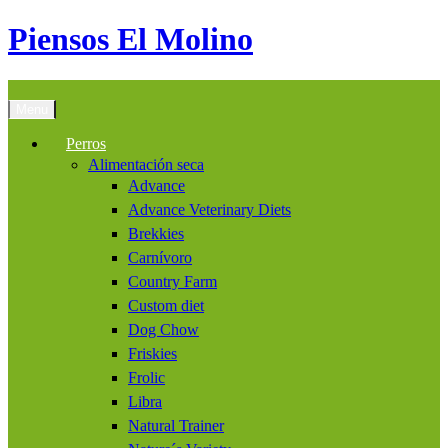
Piensos El Molino
Menu
Perros
Alimentación seca
Advance
Advance Veterinary Diets
Brekkies
Carnívoro
Country Farm
Custom diet
Dog Chow
Friskies
Frolic
Libra
Natural Trainer