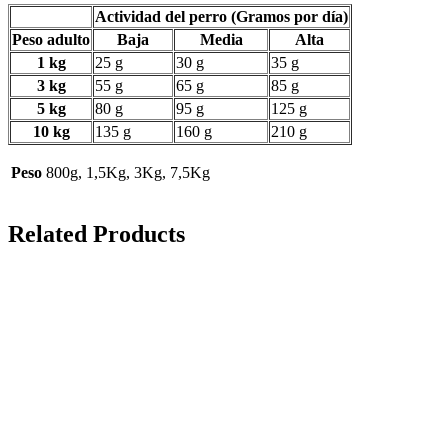
Actividad del perro (Gramos por día)
Peso adulto
Baja
Media
Alta
1 kg
25 g
30 g
35 g
3 kg
55 g
65 g
85 g
5 kg
80 g
95 g
125 g
10 kg
135 g
160 g
210 g
Peso
800g, 1,5Kg, 3Kg, 7,5Kg
Related Products