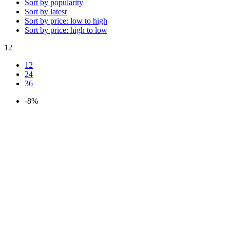
Sort by popularity
Sort by latest
Sort by price: low to high
Sort by price: high to low
12
12
24
36
-8%