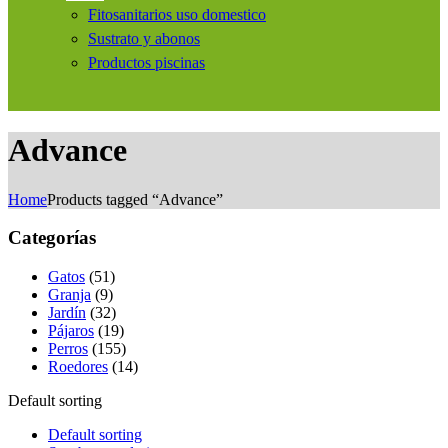
Fitosanitarios uso domestico
Sustrato y abonos
Productos piscinas
Advance
Home
Products tagged “Advance”
Categorías
Gatos
(51)
Granja
(9)
Jardín
(32)
Pájaros
(19)
Perros
(155)
Roedores
(14)
Default sorting
Default sorting