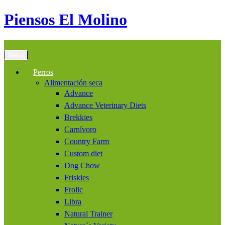
Piensos El Molino
Menu
Perros
Alimentación seca
Advance
Advance Veterinary Diets
Brekkies
Carnívoro
Country Farm
Custom diet
Dog Chow
Friskies
Frolic
Libra
Natural Trainer