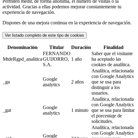
Permiten medir, de forma anónima, el número de visitas o la
actividad. Gracias a ellas podemos mejorar constantemente tu
experiencia de navegación.
Dispones de una mejora continua en la experiencia de navegación.
Ver listado completo de este tipo de cookies
Denominación
Titular
Duración
Finalidad
FERNANDO
Saber que el visitante
MtdeRgpd_analitica
GUIJORRO,
1 año
ha aceptado las
S.A.
cookies de analítica.
Analítica, relacionada
con Google Analytics
Google
_ga
2 años
que se usa para
analytics
distinguir a los
usuarios.
Analítica, relacionada
con Google Analytics
Google
_gat
1 minuto
que se usa para limitar
analytics
el porcentaje de
solicitudes.
Analítica, relacionada
con Google Analytics
Google