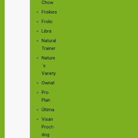
Chow
Friskies
Frolic
Libra
Natural
Trainer
Nature
´s
Variety
Ownat
Pro
Plan
Última
Visan
Proct-
dog