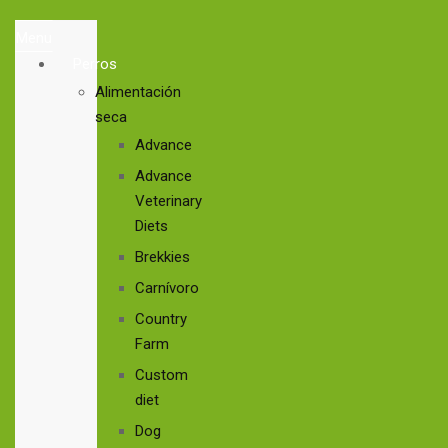
Menu
Perros
Alimentación
seca
Advance
Advance
Veterinary
Diets
Brekkies
Carnívoro
Country
Farm
Custom
diet
Dog