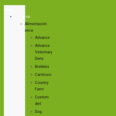
Menu
Perros
Alimentación
seca
Advance
Advance
Veterinary
Diets
Brekkies
Carnívoro
Country
Farm
Custom
diet
Dog