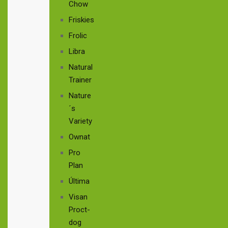
Chow
Friskies
Frolic
Libra
Natural
Trainer
Nature
´s
Variety
Ownat
Pro
Plan
Última
Visan
Proct-
dog