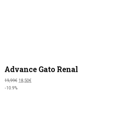
Advance Gato Renal
19,99
€
18,50
€
-10.9%