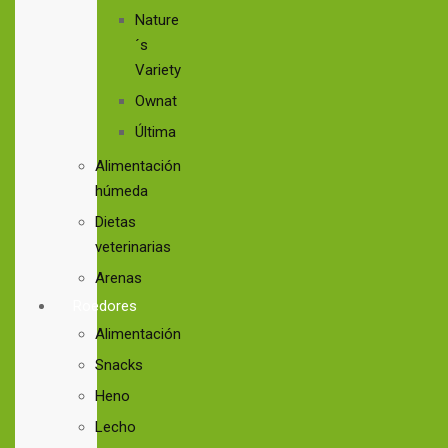
Nature
´s
Variety
Ownat
Última
Alimentación
húmeda
Dietas
veterinarias
Arenas
Roedores
Alimentación
Snacks
Heno
Lecho