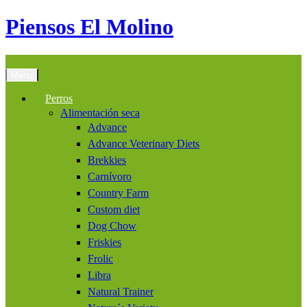
Piensos El Molino
Menu
Perros
Alimentación seca
Advance
Advance Veterinary Diets
Brekkies
Carnívoro
Country Farm
Custom diet
Dog Chow
Friskies
Frolic
Libra
Natural Trainer