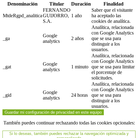
Denominación
Titular
Duración
Finalidad
FERNANDO
Saber que el visitante
MtdeRgpd_analitica
GUIJORRO,
1 año
ha aceptado las
S.A.
cookies de analítica.
Analítica, relacionada
con Google Analytics
Google
_ga
2 años
que se usa para
analytics
distinguir a los
usuarios.
Analítica, relacionada
con Google Analytics
Google
_gat
1 minuto
que se usa para limitar
analytics
el porcentaje de
solicitudes.
Analítica, relacionada
con Google Analytics
Google
_gid
24 horas
que se usa para
analytics
distinguir a los
usuarios.
Guardar mi configuración de privacidad en este equipo
También puedes continuar rechazando todas las cookies opcionales:
Si lo deseas, también puedes rechazar la navegación optimizada y