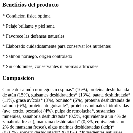
Beneficios del producto
* Condición física óptima
* Pelaje brillante y piel sana
* Favorece las defensas naturales
* Elaborado cuidadosamente para conservar los nutrientes
* Salmon noruego, origen controlado
* Sin colorantes, conservantes ni aromas artificiales
Composición
Carne de salmón noruego sin espinas* (16%), proteína deshidratada
de atún (15%), guisantes deshidratados* (13%), patata deshidratada*
(11%), grasa avícola* (8%), boniato* (6%), proteína deshidratada de
salmón (6%), proteína de guisante*, proteínas animales hidrolizadas
(ave, cerdo, pescado) (4%), pulpa de remolacha*, sustancias
minerales, zanahoria deshidratada* (0,5%, equivalente a un 4% de
zanahoria fresca), manzana deshidratada* (0,3%, equivalente a un
2% de manzana fresca), algas marinas deshidratadas (kelp)*
(0,01%), romero deshidratado* (0,01%). *Ingredientes naturales