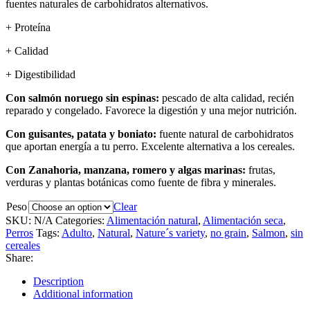
fuentes naturales de carbohidratos alternativos.
+ Proteína
+ Calidad
+ Digestibilidad
Con salmón noruego sin espinas:
pescado de alta calidad, recién
reparado y congelado. Favorece la digestión y una mejor nutrición.
Con guisantes, patata y boniato:
fuente natural de carbohidratos
que aportan energía a tu perro. Excelente alternativa a los cereales.
Con Zanahoria, manzana, romero y algas marinas:
frutas,
verduras y plantas botánicas como fuente de fibra y minerales.
Peso
Clear
SKU:
N/A
Categories:
Alimentación natural
,
Alimentación seca
,
Perros
Tags:
Adulto
,
Natural
,
Nature´s variety
,
no grain
,
Salmon
,
sin
cereales
Share:
Description
Additional information