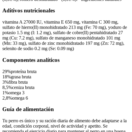
Aditivos nutricionales
vitamina A 27000 IU, vitamina E 650 mg, vitamina C 300 mg,
sulfato de hierro(II) monohidratado 213 mg (Fe: 70 mg), yoduro de
potasio 1.5 mg (I: 1.2 mg), sulfato de cobre(II) pentahidratado 27
mg (Cu: 7.2 mg), sulfato de manganeso monohidratado 101 mg
(Mn: 33 mg), sulfato de zinc monohidratado 197 mg (Zn: 72 mg),
selenito de sodio 0.2 mg (Se: 0.09 mg)
Componentes analíticos
29%
proteína bruta
18%
grasa bruta
3%
fibra bruta
8,5%
ceniza bruta
1%
omega 3
2,8%
omega 6
Guía de alimentación
Tu perro es único y su ración diaria de alimento debe adaptarse a la
edad, condición corporal, nivel de actividad y apetito. Se
recomienda el ejercicio diario para mantener al perro en una buena