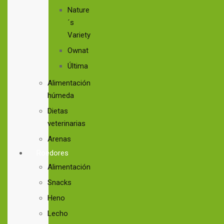
Nature
´s
Variety
Ownat
Última
Alimentación
húmeda
Dietas
veterinarias
Arenas
Roedores
Alimentación
Snacks
Heno
Lecho