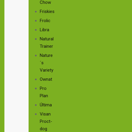
Chow
Friskies
Frolic
Libra
Natural
Trainer
Nature
´s
Variety
Ownat
Pro
Plan
Última
Visan
Proct-
dog