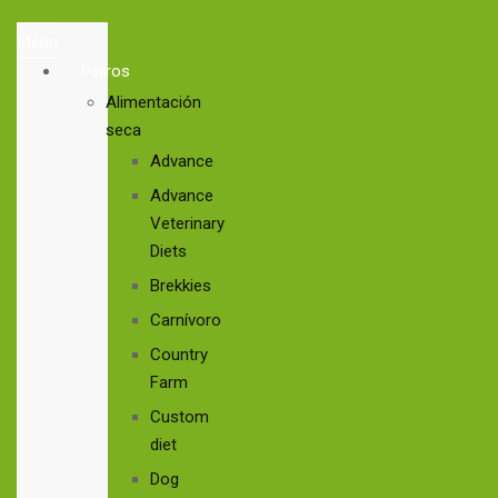
Menu
Perros
Alimentación
seca
Advance
Advance
Veterinary
Diets
Brekkies
Carnívoro
Country
Farm
Custom
diet
Dog