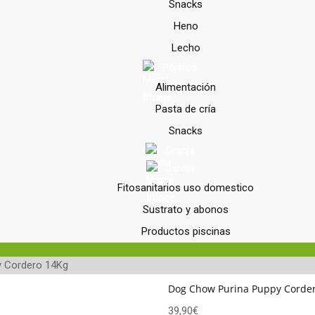
Snacks
Heno
Lecho
Pájaros
Alimentación
Pasta de cría
Snacks
Granja
Jardín
Fitosanitarios uso domestico
Sustrato y abonos
Productos piscinas
y Cordero 14Kg
Dog Chow Purina Puppy Corde
39,90
€