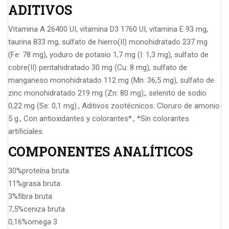
ADITIVOS
Vitamina A 26400 UI, vitamina D3 1760 UI, vitamina E 93 mg,
taurina 833 mg, sulfato de hierro(II) monohidratado 237 mg
(Fe: 78 mg), yoduro de potasio 1,7 mg (I: 1,3 mg), sulfato de
cobre(II) pentahidratado 30 mg (Cu: 8 mg), sulfato de
manganeso monohidratado 112 mg (Mn: 36,5 mg), sulfato de
zinc monohidratado 219 mg (Zn: 80 mg);, selenito de sodio
0,22 mg (Se: 0,1 mg)., Aditivos zootécnicos: Cloruro de amonio
5 g., Con antioxidantes y colorantes*., *Sin colorantes
artificiales.
COMPONENTES ANALÍTICOS
30%
proteína bruta
11%
grasa bruta
3%
fibra bruta
7,5%
ceniza bruta
0,16%
omega 3