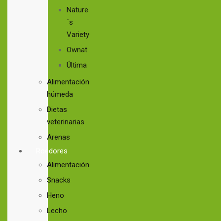
Nature
´s
Variety
Ownat
Última
Alimentación
húmeda
Dietas
veterinarias
Arenas
Roedores
Alimentación
Snacks
Heno
Lecho