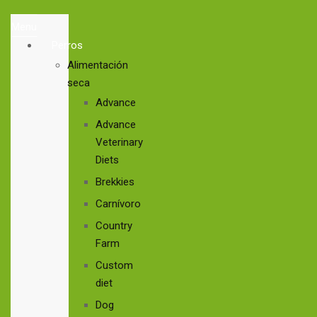
Menu
Perros
Alimentación
seca
Advance
Advance
Veterinary
Diets
Brekkies
Carnívoro
Country
Farm
Custom
diet
Dog