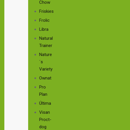
Chow
Friskies
Frolic
Libra
Natural
Trainer
Nature
´s
Variety
Ownat
Pro
Plan
Última
Visan
Proct-
dog