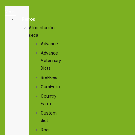
Menu
Perros
Alimentación
seca
Advance
Advance
Veterinary
Diets
Brekkies
Carnívoro
Country
Farm
Custom
diet
Dog