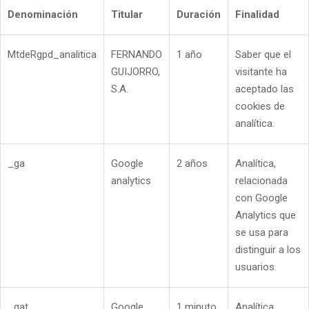
Denominación
Titular
Duración
Finalidad
MtdeRgpd_analitica
FERNANDO
1 año
Saber que el
GUIJORRO,
visitante ha
S.A.
aceptado las
cookies de
analítica.
_ga
Google
2 años
Analítica,
analytics
relacionada
con Google
Analytics que
se usa para
distinguir a los
usuarios.
_gat
Google
1 minuto
Analítica,