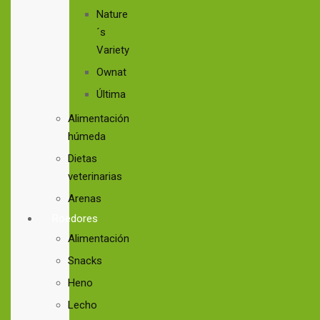
Nature
´s
Variety
Ownat
Última
Alimentación
húmeda
Dietas
veterinarias
Arenas
Roedores
Alimentación
Snacks
Heno
Lecho