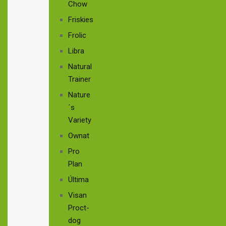
Chow
Friskies
Frolic
Libra
Natural
Trainer
Nature
´s
Variety
Ownat
Pro
Plan
Última
Visan
Proct-
dog